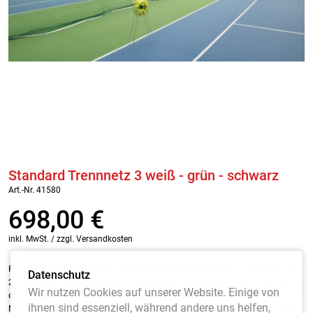
Standard Trennnetz 3 weiß - grün - schwarz
Art.-Nr. 41580
698,00
€
inkl. MwSt. / zzgl. Versandkosten
Für die
Tennishalle
und den
Außenbereich
aus Polypropylen hochfest, ca.
Datenschutz
2,3 mm stark, Maschenweite 4,5 cm.
Kompl. mit Stahlseil
, ca. 4 mm stark,
Wir nutzen Cookies auf unserer Website. Einige von
ca.
40 m
lang, 2 Spannschlössern, Bleischnurbeschwerung
200 g/m
sowie
ihnen sind essenziell, während andere uns helfen,
Nylon-Führungsringe, je Meter 3 Stück am Netz befestigt.
Größe 40 x 3 m