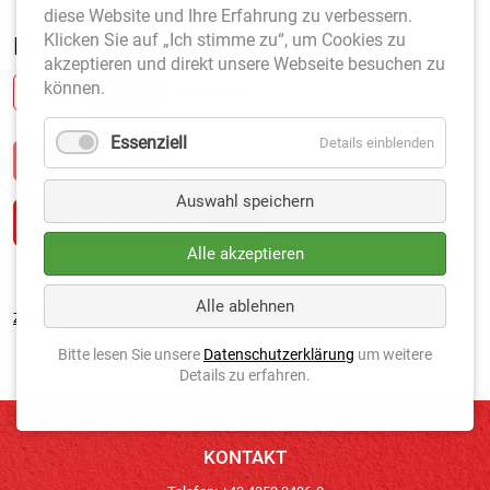
diese Website und Ihre Erfahrung zu verbessern.
Klicken Sie auf „Ich stimme zu“, um Cookies zu
Farbe
*
akzeptieren und direkt unsere Webseite besuchen zu
können.
GRÜN
WEISS
SCHWARZ
Essenziell
Details einblenden
Auswahl speichern
Alle akzeptieren
Alle ablehnen
Zurück
Bitte lesen Sie unsere
Datenschutzerklärung
um weitere
Details zu erfahren.
KONTAKT