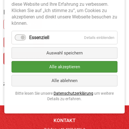
diese Website und Ihre Erfahrung zu verbessern.
Klicken Sie auf „Ich stimme zu“, um Cookies zu
Farbe
*
akzeptieren und direkt unsere Webseite besuchen zu
können.
GRÜN
WEISS
SCHWARZ
Essenziell
Details einblenden
Auswahl speichern
Alle akzeptieren
Alle ablehnen
Zurück
Bitte lesen Sie unsere
Datenschutzerklärung
um weitere
Details zu erfahren.
KONTAKT