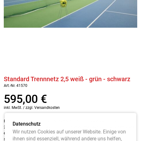
Standard Trennnetz 2,5 weiß - grün - schwarz
Art.-Nr. 41570
595,00
€
inkl. MwSt. / zzgl. Versandkosten
Für die
Tennishalle
und den
Außenbereich
aus Polypropylen hochfest, ca.
Datenschutz
2,3 mm stark, Maschenweite 4,5 cm.
Kompl. mit Stahlseil, ca. 4 mm stark,
Wir nutzen Cookies auf unserer Website. Einige von
ca. 40 m lang, 2 Spannschlössern, Bleischnurbeschwerung 200 g/m
,
ihnen sind essenziell, während andere uns helfen,
sowie Nylon-Führungsringe, je Meter 3 Stück am Netz befestigt.