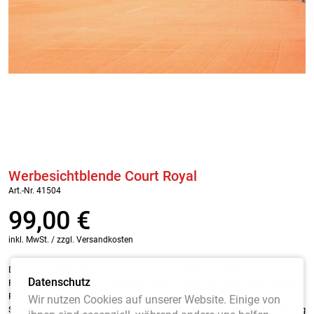
Werbesichtblende Court Royal
Art.-Nr. 41504
99,00
€
inkl. MwSt. / zzgl. Versandkosten
Die Qualitätsblende tausendfach, weltweit bewährt. Schweres
Datenschutz
Polyethylengewebe, UV-stabilisiert, winddurchlässig. Ringsum verstärkter
Randsaum mit Ringösen, alle 50 cm, daher besonders reißfest.
Wir nutzen Cookies auf unserer Website. Einige von
Sichtblende SUPER: Die Qualität Super wiegt
160 g/qm
, ist winddurchlässig