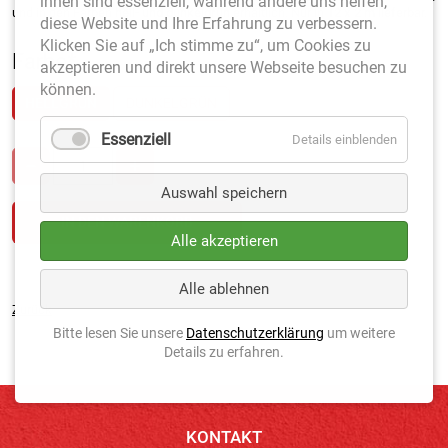
ihnen sind essenziell, während andere uns helfen,
und in den Farben
hell- und dunkelgrün
erhältlich. Nur in
12 x 2 m
lieferbar.
diese Website und Ihre Erfahrung zu verbessern.
Klicken Sie auf „Ich stimme zu“, um Cookies zu
Farbe
*
akzeptieren und direkt unsere Webseite besuchen zu
können.
HELLGRÜN
DUNKELGRÜN
Essenziell
Details einblenden
Auswahl speichern
Alle akzeptieren
Alle ablehnen
Zurück
Bitte lesen Sie unsere
Datenschutzerklärung
um weitere
Details zu erfahren.
KONTAKT