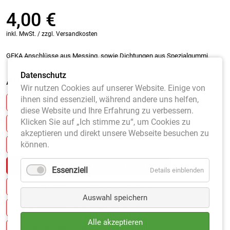
4,00
€
inkl. MwSt. / zzgl. Versandkosten
GEKA Anschlüsse aus Messing, sowie Dichtungen aus Spezialgummi.
Datenschutz
Ausführung
*
Wir nutzen Cookies auf unserer Website. Einige von
ihnen sind essenziell, während andere uns helfen,
DICHTUNG INNENGEWINDE 1 (VE 10 STÜCK)
diese Website und Ihre Erfahrung zu verbessern.
Klicken Sie auf „Ich stimme zu“, um Cookies zu
DICHTUNG FÄCHERDÜSE (VE 5 STÜCK)
akzeptieren und direkt unsere Webseite besuchen zu
können.
DICHTUNG GEKA VERSCHLUSS (VE 10 STÜCK)
DICHTUNG INNENGEWINDE 3/4 (VE 10 STÜCK)
Essenziell
Details einblenden
SCHLAUCHSCHELLE 3/4 (VE 10 STÜCK)
Auswahl speichern
GEKA GEGENSTÜCK SCHLAUCH 3/4
Alle akzeptieren
GEKA GEGENSTÜCK SCHLAUCH 1