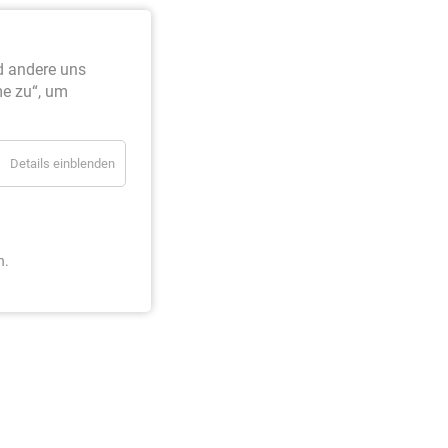
d andere uns
me zu“, um
Details einblenden
n.