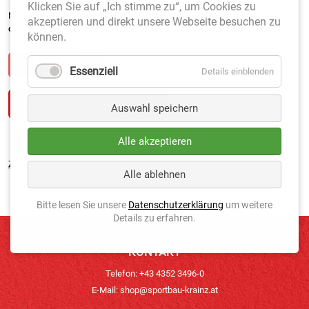
Klicken Sie auf „Ich stimme zu“, um Cookies zu
Mit
Holzschiene
, Zugseil und PVC-beschichtetem Netz.
Arbeitsbreite 190
akzeptieren und direkt unsere Webseite besuchen zu
cm. Netztiefe 115 cm.
können.
Essenziell
Details einblenden
Auswahl speichern
Alle akzeptieren
Zurück
Alle ablehnen
Bitte lesen Sie unsere
Datenschutzerklärung
um weitere
Details zu erfahren.
KONTAKT
Telefon: +43 4352 3496-0
E-Mail:
shop@sportbau-krainz.at