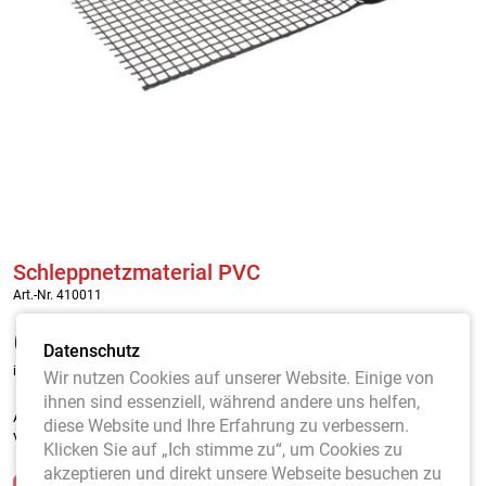
Schleppnetzmaterial PVC
Art.-Nr. 410011
64,00
€
Datenschutz
inkl. MwSt. / zzgl. Versandkosten
Wir nutzen Cookies auf unserer Website. Einige von
ihnen sind essenziell, während andere uns helfen,
Abschnitte von
2 x 1,15 m. Zur Selbstmontage von Schleppnetzen.
diese Website und Ihre Erfahrung zu verbessern.
Verkauft werden Abschnitte 2 lfm (2 x 1,15m)
Klicken Sie auf „Ich stimme zu“, um Cookies zu
akzeptieren und direkt unsere Webseite besuchen zu