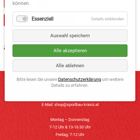
können.
Essenziell
Details einblenden
Auswahl speichern
Zurück
Alle akzeptieren
Alle ablehnen
Bitte lesen Sie unsere
Datenschutzerklärung
um weitere
Details zu erfahren.
KONTAKT
Telefon: +43 4352 3496-0
E-Mail:
shop@sportbau-krainz.at
Montag – Donnerstag:
7-12 Uhr & 13-16:30 Uhr
Freitag: 7-12 Uhr