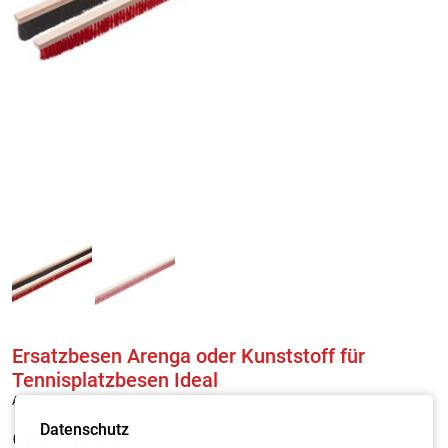
Ersatzbesen Arenga oder Kunststoff für
Tennisplatzbesen Ideal
Art.-Nr. 409430
Datenschutz
98,00
€