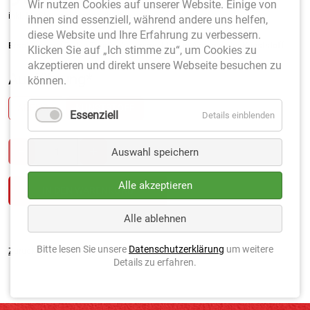
Wir nutzen Cookies auf unserer Website. Einige von
inkl. MwSt. / zzgl. Versandkosten
ihnen sind essenziell, während andere uns helfen,
diese Website und Ihre Erfahrung zu verbessern.
Ersatzbesen
für den Tennisplatzbesen Ideal in
Arenga
oder
Kunststoff
Klicken Sie auf „Ich stimme zu“, um Cookies zu
akzeptieren und direkt unsere Webseite besuchen zu
Ausführung
*
können.
ARENGA
KUNSTSTOFF
Essenziell
Details einblenden
Auswahl speichern
Alle akzeptieren
Alle ablehnen
Bitte lesen Sie unsere
Datenschutzerklärung
um weitere
Zurück
Details zu erfahren.