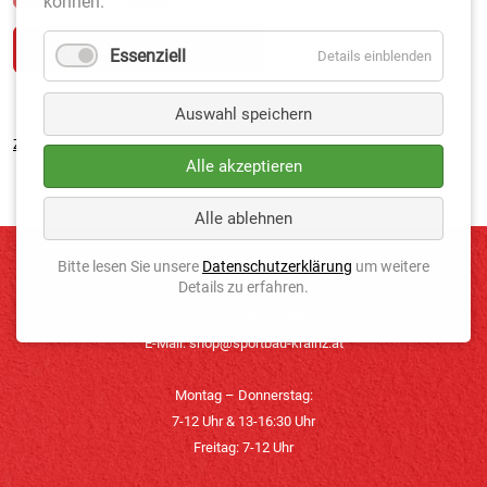
können.
Essenziell
Details einblenden
Auswahl speichern
Zurück
Alle akzeptieren
Alle ablehnen
Bitte lesen Sie unsere
Datenschutzerklärung
um weitere
KONTAKT
Details zu erfahren.
Telefon: +43 4352 3496-0
E-Mail:
shop@sportbau-krainz.at
Montag – Donnerstag:
7-12 Uhr & 13-16:30 Uhr
Freitag: 7-12 Uhr