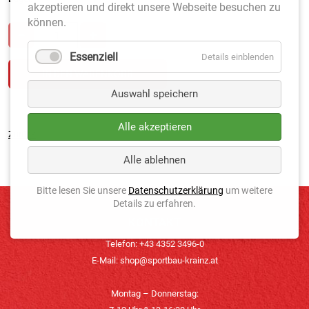
akzeptieren und direkt unsere Webseite besuchen zu
können.
Essenziell
Details einblenden
Auswahl speichern
Alle akzeptieren
Zurück
Alle ablehnen
Bitte lesen Sie unsere
Datenschutzerklärung
um weitere
Details zu erfahren.
KONTAKT
Telefon: +43 4352 3496-0
E-Mail:
shop@sportbau-krainz.at
Montag – Donnerstag: