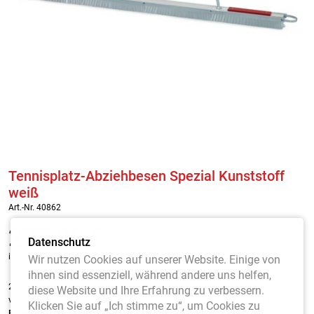
Tennisplatz-Abziehbesen Spezial Kunststoff
weiß
Art.-Nr. 40862
277,00
€
Datenschutz
inkl. MwSt. / zzgl. Versandkosten
Wir nutzen Cookies auf unserer Website. Einige von
ihnen sind essenziell, während andere uns helfen,
200 cm mit Kunststoffbesatz.
2 Zusatzgewichte zur Beschwerung
diese Website und Ihre Erfahrung zu verbessern.
vermeiden jegliches Hoppeln und Springen des Besens.
Komplett mit Alu-
Klicken Sie auf „Ich stimme zu“, um Cookies zu
Bügel.