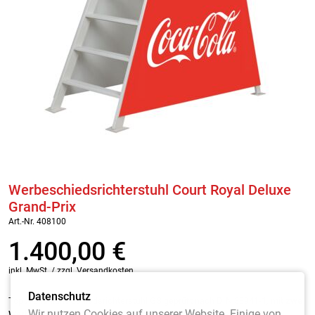
Werbeschiedsrichterstuhl Court Royal Deluxe
Grand-Prix
Art.-Nr. 408100
1.400,00
€
inkl. MwSt. / zzgl. Versandkosten
Datenschutz
Top Aluminium-Schiedsrichterstuhl GS geprüft nach DIN 33941-1, mit
zwei
Wir nutzen Cookies auf unserer Website. Einige von
Werbeverkleidungen
an den Seiten, aus 10 mm PVC Platten ohne