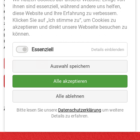
Werbeaufdruck. Das Leiterteil mit seinen besonders breiten
ihnen sind essenziell, während andere uns helfen,
rutschsicheren Stufen
, sowie die ausladende Stütze, mit vier Fußplatten,
diese Website und Ihre Erfahrung zu verbessern.
geben diesem Stuhl eine optimale Standsicherheit. Das Ablageblech
Klicken Sie auf „Ich stimme zu“, um Cookies zu
zwischen Leiterteil und Stütze sorgt für zusätzliche Stabilität und dient als
akzeptieren und direkt unsere Webseite besuchen zu
Ablage. Der Sitzhalter hat zusätzlich eine Querverstrebung hinter dem UV-
können.
beständigen, weißenKunststoff-Schalensitz. Ein klappbares
Kunststoffschreibrett liegt zur Selbstmontage bei. S
itzhöhe 180 cm
Ausladung 155 cm
Essenziell
Details einblenden
Auswahl speichern
Alle akzeptieren
Alle ablehnen
Zurück
Bitte lesen Sie unsere
Datenschutzerklärung
um weitere
Details zu erfahren.