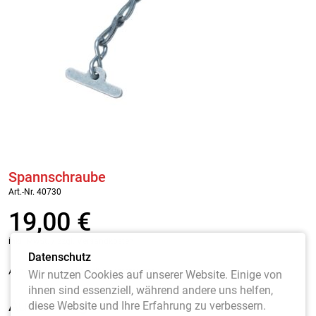
Spannschraube
Art.-Nr. 40730
19,00
€
inkl. MwSt. / zzgl. Versandkosten
Datenschutz
Aus Stahl,
verzinkt
, mit Kontermutter.
Wir nutzen Cookies auf unserer Website. Einige von
ihnen sind essenziell, während andere uns helfen,
Ausführung
*
diese Website und Ihre Erfahrung zu verbessern.