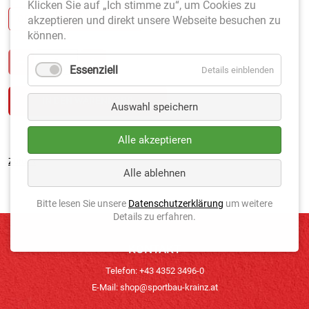
Klicken Sie auf „Ich stimme zu“, um Cookies zu
OFFEN
GESCHLOSSEN
akzeptieren und direkt unsere Webseite besuchen zu
können.
Essenziell
Details einblenden
Auswahl speichern
Alle akzeptieren
Zurück
Alle ablehnen
Bitte lesen Sie unsere
Datenschutzerklärung
um weitere
Details zu erfahren.
KONTAKT
Telefon: +43 4352 3496-0
E-Mail:
shop@sportbau-krainz.at