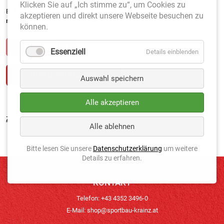
Klicken Sie auf „Ich stimme zu“, um Cookies zu
Einfacher Klappkorb mit geschlossenem Gehäuse. Rot pulverbeschichtet
akzeptieren und direkt unsere Webseite besuchen zu
mit Befestigungsmaterial und Netz.
DIN-Bohrungen 11 x 9 cm.
können.
Essenziell
Details einblenden
Auswahl speichern
Alle akzeptieren
Zurück
Alle ablehnen
Bitte lesen Sie unsere
Datenschutzerklärung
um weitere
Details zu erfahren.
KONTAKT
Telefon: +43 4352 3496-0
E-Mail:
shop@sportbau-krainz.at