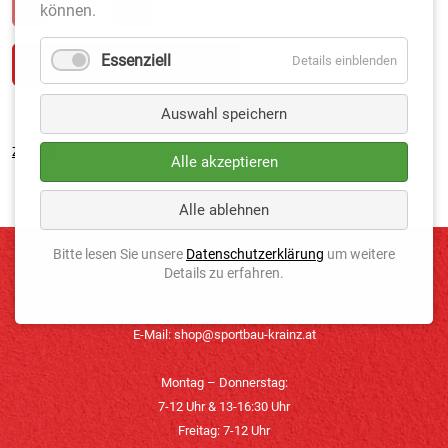
können.
Essenziell
Details einblenden
Auswahl speichern
Zurück
Alle akzeptieren
Alle ablehnen
Bitte lesen Sie unsere
Datenschutzerklärung
um weitere
Details zu erfahren.
KONTAKT
Telefon: +43 4352 3496-0
E-Mail:
shop@sportbau-krainz.at
Montag – Donnerstag:
7-12 Uhr & 13-16:30 Uhr
Freitag: 7-12 Uhr