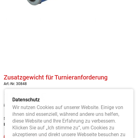
Zusatzgewicht für Turnieranforderung
Art.-Nr. 30848
159,00
€
Datenschutz
inkl. MwSt. / zzgl. Versandkosten
Wir nutzen Cookies auf unserer Website. Einige von
ihnen sind essenziell, während andere uns helfen,
Stahlgewicht mit Haltegriff blau lackiert,
inkl. Schraubbolzen zum
diese Website und Ihre Erfahrung zu verbessern.
Befestigen am Badmintonpfosten Court Royal. Gewicht 38 kg.
Klicken Sie auf „Ich stimme zu“, um Cookies zu
akzeptieren und direkt unsere Webseite besuchen zu