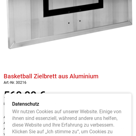
Basketball Zielbrett aus Aluminium
Art.-Nr. 30216
560,00
€
Datenschutz
inkl. MwSt. / zzgl. Versandkosten
Wir nutzen Cookies auf unserer Website. Einige von
Aus robustem eloxiertem Aluminium mit zusätzlicher Randverstärkung.
ihnen sind essenziell, während andere uns helfen,
Absolut stabil, langlebig und witterungsbeständig. Ideal für den
diese Website und Ihre Erfahrung zu verbessern.
Außenbereich. Für höchste Beanspruchung im Schul- oder Vereinssport,
Klicken Sie auf „Ich stimme zu“, um Cookies zu
vandalismussicher, Inkl. DIN-Bohrungen. Maß 120 x 90 cm.