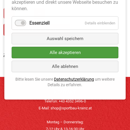
akzeptieren und direkt unsere Webseite besuchen zu
können.
Essenziell
Details einblenden
Auswahl speichern
Alle akzeptieren
Zurück
Alle ablehnen
Bitte lesen Sie unsere
Datenschutzerklärung
um weitere
Details zu erfahren.
KONTAKT
Telefon: +43 4352 3496-0
E-Mail:
shop@sportbau-krainz.at
Montag – Donnerstag:
7-12 Uhr & 13-16:30 Uhr