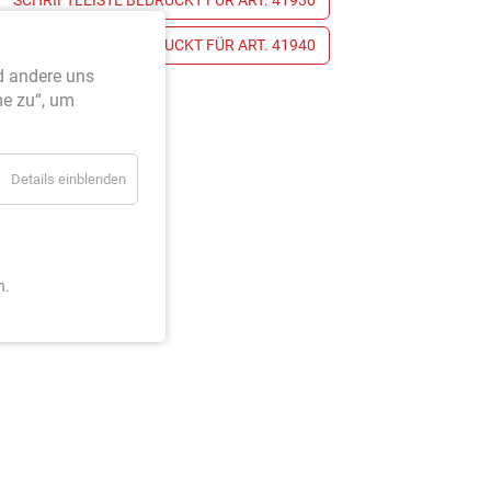
SCHRIFTLEISTE BEDRUCKT FÜR ART. 41930
SCHRIFTLEISTE BEDRUCKT FÜR ART. 41940
d andere uns
me zu“, um
Details einblenden
n.