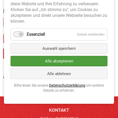
diese Website und Ihre Erfahrung zu verbessern.
Klicken Sie auf „Ich stimme zu“, um Cookies zu
Farbe
*
akzeptieren und direkt unsere Webseite besuchen zu
können.
GRÜN
WEISS
SCHWARZ
Essenziell
Details einblenden
Auswahl speichern
Alle akzeptieren
Alle ablehnen
Zurück
Bitte lesen Sie unsere
Datenschutzerklärung
um weitere
Details zu erfahren.
KONTAKT