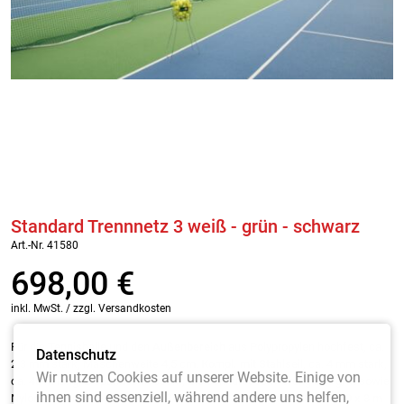
Standard Trennnetz 3 weiß - grün - schwarz
Art.-Nr. 41580
698,00
€
inkl. MwSt. / zzgl. Versandkosten
Für die
Tennishalle
und den
Außenbereich
aus Polypropylen hochfest, ca.
Datenschutz
2,3 mm stark, Maschenweite 4,5 cm.
Kompl. mit Stahlseil
, ca. 4 mm stark,
Wir nutzen Cookies auf unserer Website. Einige von
ca.
40 m
lang, 2 Spannschlössern, Bleischnurbeschwerung
200 g/m
sowie
ihnen sind essenziell, während andere uns helfen,
Nylon-Führungsringe, je Meter 3 Stück am Netz befestigt.
Größe 40 x 3 m