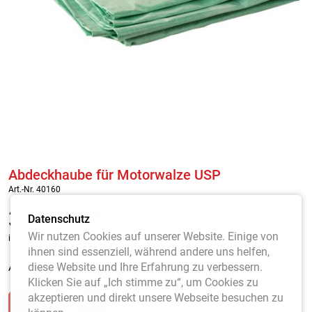
Abdeckhaube für Motorwalze USP
Art.-Nr. 40160
340,00
€
Datenschutz
Wir nutzen Cookies auf unserer Website. Einige von
inkl. MwSt. / zzgl. Versandkosten
ihnen sind essenziell, während andere uns helfen,
diese Website und Ihre Erfahrung zu verbessern.
Abdeckhaube aus hochwertigem PVC-Material für Motorwalzen USP
Klicken Sie auf „Ich stimme zu“, um Cookies zu
akzeptieren und direkt unsere Webseite besuchen zu