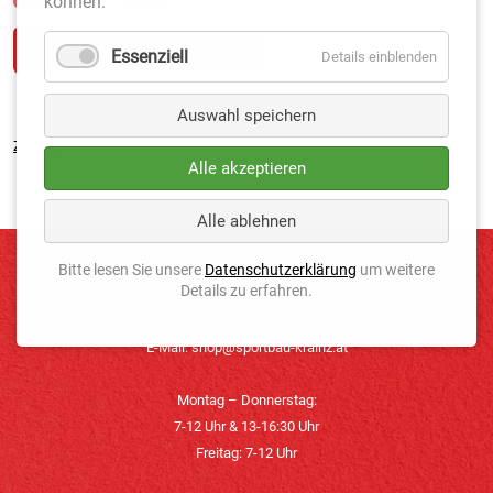
können.
Essenziell
Details einblenden
Auswahl speichern
Zurück
Alle akzeptieren
Alle ablehnen
Bitte lesen Sie unsere
Datenschutzerklärung
um weitere
KONTAKT
Details zu erfahren.
Telefon: +43 4352 3496-0
E-Mail:
shop@sportbau-krainz.at
Montag – Donnerstag:
7-12 Uhr & 13-16:30 Uhr
Freitag: 7-12 Uhr