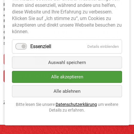
platzsparenden Tragesystem ausgestattet und beinhaltet 50 Teller in 5
ihnen sind essenziell, während andere uns helfen,
Farben. Die Teller sind sehr belastbar und vielseitig für jede Sportart
diese Website und Ihre Erfahrung zu verbessern.
einsetzbar. So kann z.B. im Tennistraining die Beinarbeit in Form von
Klicken Sie auf „Ich stimme zu“, um Cookies zu
Richtungswechseln und multidirektionalen Sprints verbessert werden.
akzeptieren und direkt unsere Webseite besuchen zu
Ebenfalls sind die Hüttchen zum markieren von Zielfeldern oder
können.
Grenzmarkierungen geeignet. Im Kindertraining können Staffeln und
Parkours aufgebaut werden. Die starken Farben sorgen für eine gute
Sichtbarkeit im Training.
Essenziell
Details einblenden
Auswahl speichern
Alle akzeptieren
Alle ablehnen
Zurück
Bitte lesen Sie unsere
Datenschutzerklärung
um weitere
Details zu erfahren.