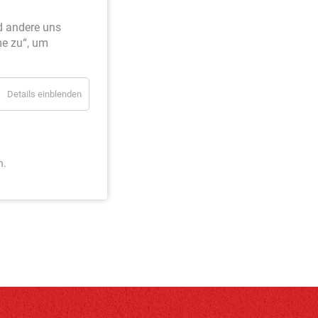
d andere uns
me zu“, um
Details einblenden
n.