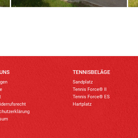
 UNS
TENNISBELÄGE
ngen
Sandplatz
e
Tennis Force® II
t
Tennis Force® ES
derrufsrecht
Hartplatz
chutzerklärung
ssum