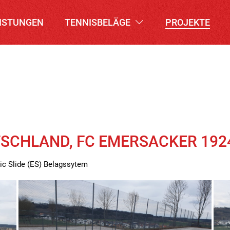
ISTUNGEN
TENNISBELÄGE
PROJEKTE
SCHLAND, FC EMERSACKER 1924
ic Slide (ES) Belagssytem