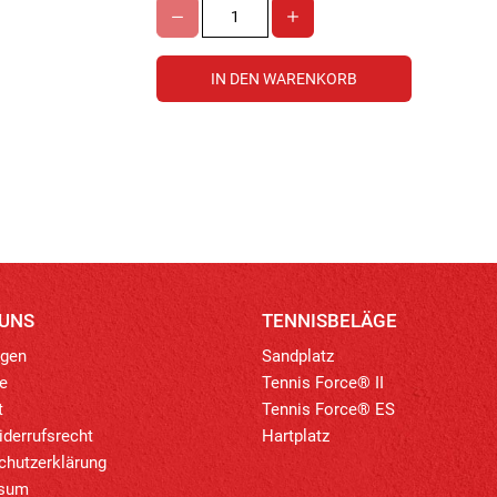
 UNS
TENNISBELÄGE
ngen
Sandplatz
e
Tennis Force® II
t
Tennis Force® ES
derrufsrecht
Hartplatz
chutzerklärung
ssum