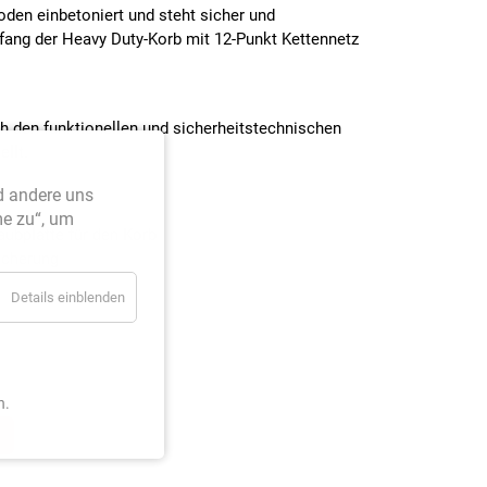
oden einbetoniert und steht sicher und
mfang der Heavy Duty-Korb mit 12-Punkt Kettennetz
ch den funktionellen und sicherheitstechnischen
llt.
d andere uns
me zu“, um
ubplatte für den Korb
icherung
Details einblenden
n.