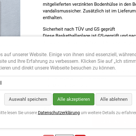
mitgelieferten verzinkten Bodenhülse in den B
vandalismussicher. Zusätzlich ist im Lieferu
enthalten.
Sicherheit nach TÜV und GS geprüft
Diese Basketballanlage ist GS-geprüft und na
Anforderungen der DIN-Norm EN 1270 hergeste
Besonderheiten:
s auf unserer Website. Einige von ihnen sind essenziell, währen
site und Ihre Erfahrung zu verbessern. Klicken Sie auf „Ich stim
Einmastkonstruktion mit direkter Anschra
ieren und direkt unsere Webseite besuchen zu können.
Bodenhülsen feuerverzinkt mit Aushebes
Feuerverzinktes Gitterbrett
l
Made in Germany
TÜV und Intertek GS-Siegel
Auswahl speichern
Alle akzeptieren
Alle ablehnen
Ausführung
*
itte lesen Sie unsere
Datenschutzerklärung
um weitere Details zu erfahre
AUSLADUNG 120 CM
AUSLADUNG 165 CM