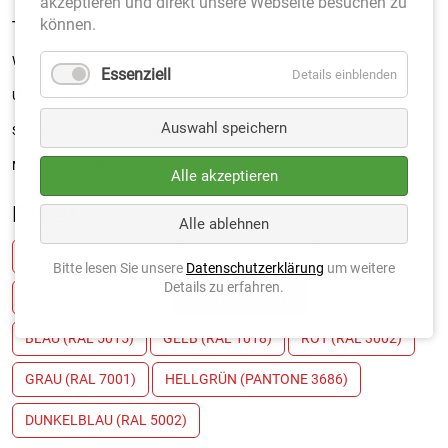
akzeptieren und direkt unsere Webseite besuchen zu
können.
Technische Daten:
Werkstoff: Polypropylen
Essenziell
Details einblenden
UV-beständig
Auswahl speichern
Sonderausstattung: Flammhemend auf Anfrage
Montageart: Selbstmontage
Alle akzeptieren
Farbe
*
Alle ablehnen
SCHWARZ (RAL 9017)
WEISS (RAL 9016)
Bitte lesen Sie unsere
Datenschutzerklärung
um weitere
Details zu erfahren.
ORANGE (RAL 2008)
GRÜN (RAL 6001)
BLAU (RAL 5015)
GELB (RAL 1018)
ROT (RAL 3002)
GRAU (RAL 7001)
HELLGRÜN (PANTONE 3686)
DUNKELBLAU (RAL 5002)