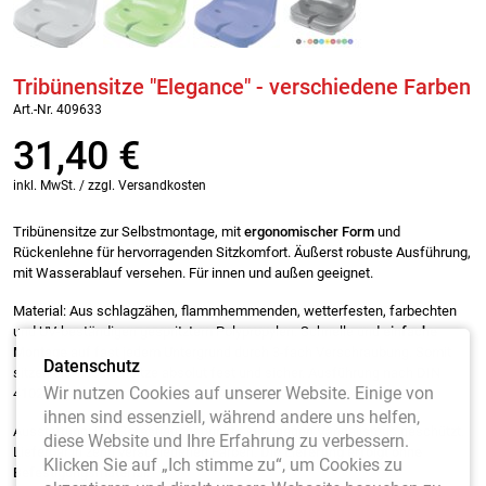
Tribünensitze "Elegance" - verschiedene Farben
Art.-Nr. 409633
31,40
€
inkl. MwSt. / zzgl. Versandkosten
Tribünensitze zur Selbstmontage, mit
ergonomischer Form
und
Rückenlehne für hervorragenden Sitzkomfort. Äußerst robuste Ausführung,
mit Wasserablauf versehen. Für innen und außen geeignet.
Material: Aus schlagzähen, flammhemmenden, wetterfesten, farbechten
und UV-beständigen gespritztem Polypropylen. Schnelle und
einfache
Montage
auf fast jedem Untergrund durch 3-fach Verschraubung. Somit
Datenschutz
sitzen die Tribünensitze absolut fest und sicher. Ausführung nach DIN
Wir nutzen Cookies auf unserer Website. Einige von
4102B1 (schwerentflammbar auf Anfrage)
ihnen sind essenziell, während andere uns helfen,
Ausstattung: Die Befestigungspunkte sind gegen Vandalismus geschützt.
diese Website und Ihre Erfahrung zu verbessern.
Lieferbar in zehn verschiedenen Farben.
Die Lieferung erfolgt ohne
Klicken Sie auf „Ich stimme zu“, um Cookies zu
Befestigungsmaterial.