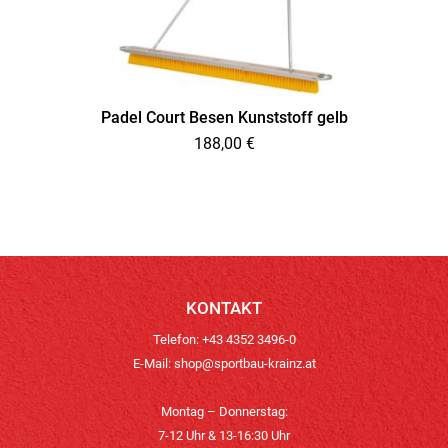
Padel Court Besen Kunststoff gelb
188,00
€
KONTAKT
Telefon: +43 4352 3496-0
E-Mail:
shop@sportbau-krainz.at
Montag – Donnerstag:
7-12 Uhr & 13-16:30 Uhr