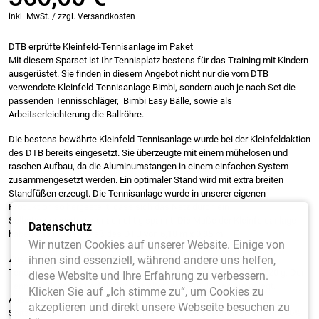
inkl. MwSt. / zzgl. Versandkosten
DTB erprüfte Kleinfeld-Tennisanlage im Paket
Mit diesem Sparset ist Ihr Tennisplatz bestens für das Training mit Kindern
ausgerüstet. Sie finden in diesem Angebot nicht nur die vom DTB
verwendete Kleinfeld-Tennisanlage Bimbi, sondern auch je nach Set die
passenden Tennisschläger, Bimbi Easy Bälle, sowie als
Arbeitserleichterung die Ballröhre.
Die bestens bewährte Kleinfeld-Tennisanlage wurde bei der Kleinfeldaktion
des DTB bereits eingesetzt. Sie überzeugte mit einem mühelosen und
raschen Aufbau, da die Aluminumstangen in einem einfachen System
zusammengesetzt werden. Ein optimaler Stand wird mit extra breiten
Standfüßen erzeugt. Die Tennisanlage wurde in unserer eigenen
Produktion so hergestellt, dass sich das Netz durch ein
Selbstspannsystem genau richtig spannt. Die Maße der Kleinfeldanlage
Datenschutz
haben das offiziele Maß des DTB von 6,10 m x 0,85 m.
Wir nutzen Cookies auf unserer Website. Einige von
Zusätzlich zur Kleinfeldanlage erhalten Sie im Bimbi Club Paket: 4
ihnen sind essenziell, während andere uns helfen,
Tennisschläger in der Länge von 64 cm und einem Gewicht von 220 g. Der
diese Website und Ihre Erfahrung zu verbessern.
Tennisschläger ist perfekt für das Alter von 8-12 Jahren ausgelegt.
Klicken Sie auf „Ich stimme zu“, um Cookies zu
Außerdem sind 16 unserer Tennisbälle Bimbi Easy, als absolutes
akzeptieren und direkt unsere Webseite besuchen zu
Spitzenprodukt und vom ITF zugelassen, im Paket enthalten. Die um 40%