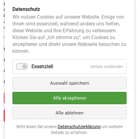
Länge von ca. 120 cm passen genau
17 Tennisbälle
in die Röhre. Ein
Datenschutz
Gewicht von ca. 1 kg macht ein Einsammeln der Tennisbälle deutlich
bequemer. Die Ballröhre ist mit kleinen Haken ausgestattet um diese am
Wir nutzen Cookies auf unserer Website. Einige von
Zaun zu befestigen. Ein kleines Gummiband verhindert das Bälle
ihnen sind essenziell, während andere uns helfen,
versehentlich ausgeleert werden.
diese Website und Ihre Erfahrung zu verbessern.
Klicken Sie auf „Ich stimme zu“, um Cookies zu
Technische Daten (ca.):
akzeptieren und direkt unsere Webseite besuchen zu
Material: Hart PVC
können.
Länge: 120 cm
Essenziell
Details einblenden
Gewicht: 1 kg
Fassungsvermögen: 17 Bälle
Auswahl speichern
Alle akzeptieren
Alle ablehnen
Bitte lesen Sie unsere
Datenschutzerklärung
um weitere
Details zu erfahren.