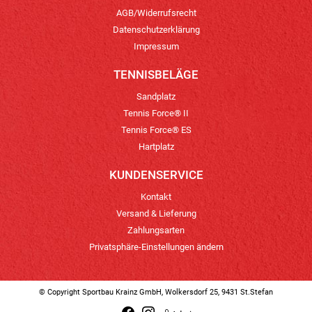
AGB/Widerrufsrecht
Datenschutzerklärung
Impressum
TENNISBELÄGE
Sandplatz
Tennis Force® II
Tennis Force® ES
Hartplatz
KUNDENSERVICE
Kontakt
Versand & Lieferung
Zahlungsarten
Privatsphäre-Einstellungen ändern
© Copyright Sportbau Krainz GmbH, Wolkersdorf 25, 9431 St.Stefan