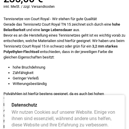
inkl. MwSt. / zzgl. Versandkosten
Tennisnetze von Court Royal - Wir stehen für gute Qualität
Gerade das Tennisnetz Court Royal TN 15 zeichnet sich durch eine
hohe
Belastbarkeit
und eine
lange Lebensdauer
aus.
Bevor es an die Herstellung eines Tennisnetzes geht ist es wichtig vorab zu
entscheiden, welche Materialien sind hierfür geeignet. Wir haben uns beim
Tennisnetz Court Royal 15 in schwarz oder grün für ein
3,2 mm starkes
Polyethylen-Flechtseil
entschieden, dass in der jeweiligen Farbe die
gleichen Eigenschaften besitzt:
hohe Bruchdehnung
Zähfähigkeit
Geringer Verleiß
Witterungsbeständig
Polyätyhlen ist hierfür bestens geeignet, da es auch bei hohen
Temperaturen ein perfektes Gleitverhalten besitzt und nicht porös oder
Datenschutz
brüchig wird.
Alleine durch das Knoten des Tennisnetzes TN15 erhält das Netz eine
Wir nutzen Cookies auf unserer Website. Einige von
Grundstabilität im Netz. Um diese Spannung zu unterstützen wird die
ihnen sind essenziell, während andere uns helfen,
Netzeinfassung vierfach vernäht und mit Stahlseil gespannt.
5
diese Website und Ihre Erfahrung zu verbessern.
Doppelreihen
im oberen Bereich des Tennisnetzes Court Royal TN15