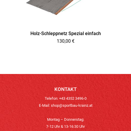
Holz-Schleppnetz Spezial einfach
130,00
€
KONTAKT
Telefon: +43 4352 3496-0
E-Mail:
shop@sportbau-krainz.at
Montag – Donnerstag:
7-12 Uhr & 13-16:30 Uhr