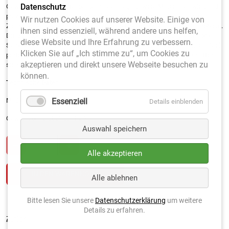
Datenschutz
Gewicht ist die Schaufel bestens geeignet, schwere Materialien wie Sand
präzise zu schippen und aufzunehmen. Auch anderes Schuttgut wie
Wir nutzen Cookies auf unserer Website. Einige von
Ziegelmehl, Erde oder Granulat ist für die Holsteiner Schaufel kein Problem.
ihnen sind essenziell, während andere uns helfen,
Die Schippe ist aus Stahl gefertigt, das rot lackiert wurde und eine hohe
diese Website und Ihre Erfahrung zu verbessern.
Stabilität und Langlebigkeit aufweist. Die Dülle ist für den beiligenden Stiel
Klicken Sie auf „Ich stimme zu“, um Cookies zu
perfekt vorbereitet. Durch das optimale Anbringen an der Dülle, schaffen
akzeptieren und direkt unsere Webseite besuchen zu
sie es mit einer guten Körperhaltung rückenschonend zu arbeiten.
können.
Technische Daten:
Maße: ca. 250 x 270 mm
Essenziell
Details einblenden
Gewicht ohne Stiel: ca. 1,2 kg
Auswahl speichern
Alle akzeptieren
Alle ablehnen
Bitte lesen Sie unsere
Datenschutzerklärung
um weitere
Details zu erfahren.
Zurück