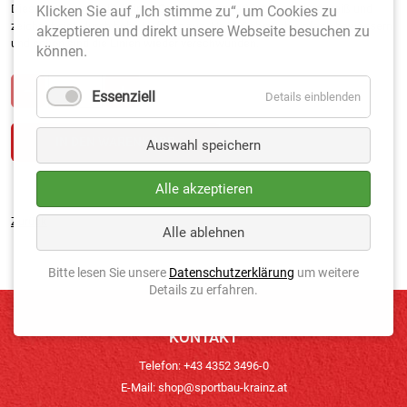
Dieses Naturprodukt (reines Calciumcarbonat) ist besonders weiß und
Klicken Sie auf „Ich stimme zu“, um Cookies zu
zeichnet sich durch hohe Haftung aus. Nach Gebrauch einfach bewässern
akzeptieren und direkt unsere Webseite besuchen zu
und schon sind die Linien wieder verschwunden.
können.
Essenziell
Details einblenden
Auswahl speichern
Alle akzeptieren
Zurück
Alle ablehnen
Bitte lesen Sie unsere
Datenschutzerklärung
um weitere
Details zu erfahren.
KONTAKT
Telefon: +43 4352 3496-0
E-Mail:
shop@sportbau-krainz.at