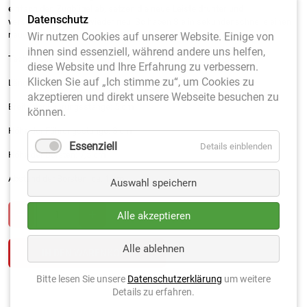
einfach den Zugbügel ab, setzen die neue Leiste drunter und
Datenschutz
verschrauben diese wieder neu
. So haben Sie in sekundenschnelle einen
neuwertigen Besen. Lieferung ohne Alu-Leiste.
Wir nutzen Cookies auf unserer Website. Einige von
ihnen sind essenziell, während andere uns helfen,
Technische Daten:
diese Website und Ihre Erfahrung zu verbessern.
Klicken Sie auf „Ich stimme zu“, um Cookies zu
Länge: 200 cm
akzeptieren und direkt unsere Webseite besuchen zu
Breite der Führungsstange: 5 cm
können.
Höhe der Führungsstange: 3 cm
Essenziell
Details einblenden
Höhe der Borsten: 7,5 cm
Abstand der Borsten: ca. 1 cm
Auswahl speichern
Alle akzeptieren
Alle ablehnen
Bitte lesen Sie unsere
Datenschutzerklärung
um weitere
Details zu erfahren.