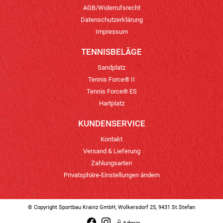
AGB/Widerrufsrecht
Datenschutzerklärung
Impressum
TENNISBELÄGE
Sandplatz
Tennis Force® II
Tennis Force® ES
Hartplatz
KUNDENSERVICE
Kontakt
Versand & Lieferung
Zahlungsarten
Privatsphäre-Einstellungen ändern
© Copyright Sportbau Krainz GmbH, Wolkersdorf 25, 9431 St.Stefan