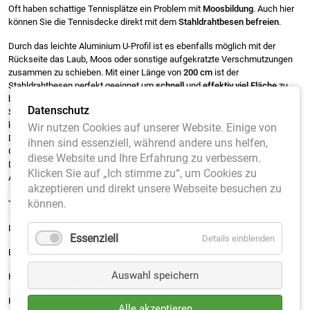
Oft haben schattige Tennisplätze ein Problem mit
Moosbildung
. Auch hier
können Sie die Tennisdecke direkt mit dem
Stahldrahtbesen befreien
.
Durch das leichte Aluminium U-Profil ist es ebenfalls möglich mit der
Rückseite das Laub, Moos oder sonstige aufgekratzte Verschmutzungen
zusammen zu schieben. Mit einer Länge von
200 cm
ist der
Stahldrahtbesen perfekt geeignet um
schnell
und
effektiv viel Fläche
zu
bearbeiten. In das U-Profil ist eine Holzstange eingeschraubt, in der die
Datenschutz
Stahldrahtborsten eingearbeitet sind. Sollten die Borsten in die Jahre
kommen, so können Sie nachhaltig die Leiste mit den Borsten tauschen.
Wir nutzen Cookies auf unserer Website. Einige von
Der komfortable Zugbügel mit einer Kunststoffbeschichtung im
ihnen sind essenziell, während andere uns helfen,
Griffbereich ist so konzipiert, dass sie mit wenig Kraftaufwand genügend
diese Website und Ihre Erfahrung zu verbessern.
Druck auf die gesamte Länge des Besens erhalten und ein einfaches
Klicken Sie auf „Ich stimme zu“, um Cookies zu
Arbeiten möglich ist.
akzeptieren und direkt unsere Webseite besuchen zu
können.
Technische Daten:
Länge: 200 cm
Essenziell
Details einblenden
Breite der Führungsstange: 5 cm
Auswahl speichern
Höhe der Führungsstange: 3 cm
Höhe der Borsten: 7,5 cm
Alle akzeptieren