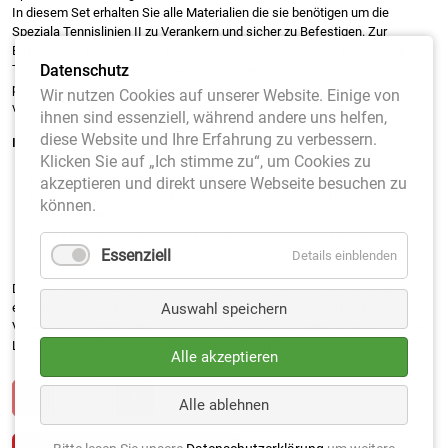
In diesem Set erhalten Sie alle Materialien die sie benötigen um die
Speziala Tennislinien II zu Verankern und sicher zu Befestigen. Zur
Befestigung benötigen Sie ein Ratschenspanngerät, dass extra für die
Datenschutz
Tennisplatzlinien konsturiert wurde. Bitte beachten Sie, dass sie das
passende Verankerungsset II nur mit den Tennislinien Speziala II
Wir nutzen Cookies auf unserer Website. Einige von
verwenden können.
ihnen sind essenziell, während andere uns helfen,
diese Website und Ihre Erfahrung zu verbessern.
Im Set enthalten sind:
Klicken Sie auf „Ich stimme zu“, um Cookies zu
18 x Rohranker aus hochwertigem Edelstahl
akzeptieren und direkt unsere Webseite besuchen zu
8 x Endfixierungen in 4 cm Breite aus widerstandsfähigem
können.
Kunststoff
10 x Endfixierungen in 5 cm Breite aus widerstandsfähigem
Kunststoff
Essenziell
Details einblenden
Das Hochstehen der Linien an den Endpunkten wird du die Verwendung
eines äußerst widerstandsfähigen Kunststoffes verhindert. Die
Auswahl speichern
Verwendung dieser Materialien und der absolut sicheren Verspannung der
Linien, erleben Sie einen großen Fortschritt im Bereich der Linienbänder.
Alle akzeptieren
Alle ablehnen