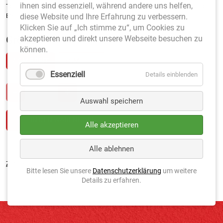
ihnen sind essenziell, während andere uns helfen,
Tennislinien Speziala bzw. Court Plus gedacht. Wählen Sie zwischen den
diese Website und Ihre Erfahrung zu verbessern.
Breiten 4 cm und 5 cm.
Klicken Sie auf „Ich stimme zu“, um Cookies zu
akzeptieren und direkt unsere Webseite besuchen zu
Größe
*
können.
4 CM BREIT
5 CM BREIT
Essenziell
Details einblenden
Auswahl speichern
Alle akzeptieren
Alle ablehnen
Zurück
Bitte lesen Sie unsere
Datenschutzerklärung
um weitere
Details zu erfahren.