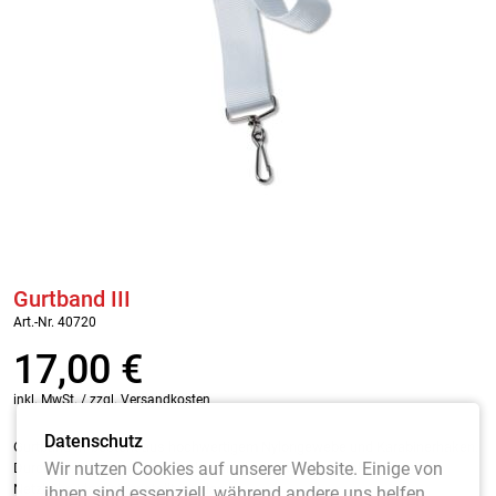
Gurtband III
Art.-Nr. 40720
17,00
€
inkl. MwSt. / zzgl. Versandkosten
Datenschutz
Gurtband III besteht aus hochwertigem Nylongewebe und Karabinerhaken.
Wir nutzen Cookies auf unserer Website. Einige von
Durch stabile
Kunststoffsteckschnalle
und
Klettverschluss
kann die
Netzhöhe ideal eingestellt werden.
ihnen sind essenziell, während andere uns helfen,