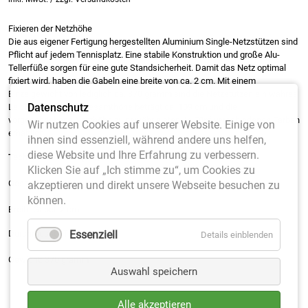
Fixieren der Netzhöhe
Die aus eigener Fertigung hergestellten Aluminium Single-Netzstützen sind
Pflicht auf jedem Tennisplatz. Eine stabile Konstruktion und große Alu-
Tellerfüße sorgen für eine gute Standsicherheit. Damit das Netz optimal
fixiert wird, haben die Gabeln eine breite von ca. 2 cm. Mit einem
Einzelgewicht von lediglich ca. 370 gramm sind die Netzstützen ein wahres
Datenschutz
Leichtgewicht. Die Gesamthöhe beträgt ca. 109 cm und die
vorgeschriebene Netzhöhe zu gewährleisten. In Fünf verschiedenen Farben
Wir nutzen Cookies auf unserer Website. Einige von
erhältlich.
ihnen sind essenziell, während andere uns helfen,
diese Website und Ihre Erfahrung zu verbessern.
Technische Daten (ca.) :
Klicken Sie auf „Ich stimme zu“, um Cookies zu
Gesamthöhe: 109 cm
akzeptieren und direkt unsere Webseite besuchen zu
können.
Breite Gabel: 2 cm
Essenziell
Durchmesser Teller: 9 cm
Details einblenden
Gewicht: 370 gramm
Auswahl speichern
Alle akzeptieren