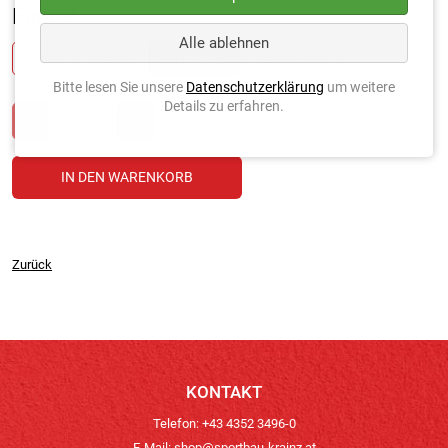
Farbe
*
Alle ablehnen
GRÜN
WEISS
SCHWARZ
ALU NATUR
Bitte lesen Sie unsere
Datenschutzerklärung
um weitere
Details zu erfahren.
Zurück
KONTAKT
Telefon: +43 4352 3496-0
E-Mail:
shop@sportbau-krainz.at