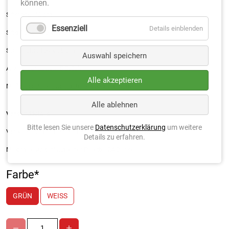
können.
Sitzhöhe: 42 cm
Essenziell
Details einblenden
Sitzfläche: 150 x 37 cm
Stellfläche: 109 x 38 cm
Auswahl speichern
Anzahl der Latten: 5 Stück
Alle akzeptieren
Maße der Banklatte (LxBxH): 150 x 5 x 3 cm
Alle ablehnen
Versanddetails:
Bitte lesen Sie unsere
Datenschutzerklärung
um weitere
Verpackung für 1 Bank: 1 Karton: 152 x 42 x 14 cm / 9 kg
Details zu erfahren.
Maximale Anzahl auf einer Palette: 24 Bänke
Farbe
*
GRÜN
WEISS