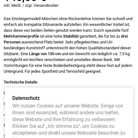
inkl. MwSt. / zzgl. Versandkosten
Das Einsteigermodell München ohne Rückenlehne können Sie schnell und
einfach als kompakte Sitzvariante aufstellen. Ein wesentlicher Vorteil ist,
dass diese von beiden Seiten genutzt werden kann. Durch spezielle fünf
Mehrkammerprofile
ist eine hohe
Stabilität
garantiert, die für bis zu
drei
Personen
ausreichend Platz bietet. Sehr pflegeleichtes und UV-
beständiges Kunststoff unterstreicht den hohen Qualitätsstandard dieser
Sitzbank. Eine
Länge von 150 cm
und ein Gewicht von lediglich ca. 7,5 kg
ermöglicht ein leichtes verschieben und umstellen dieser Bank. Mit
Vorrichtungen für eine feste Bodenbefestigung steht diese fest auf jedem
Untergrund. Für jedes Sportfeld und Tennisfeld geeignet.
Technische Details:
Länge: 150 cm
Datenschutz
Gewicht: ca. 7,5 kg
Wir nutzen Cookies auf unserer Website. Einige von
ihnen sind essenziell, während andere uns helfen,
Anzahl der Personen: bis zu 3 Personen
diese Website und Ihre Erfahrung zu verbessern.
Belastbarkeit: 240 kg
Klicken Sie auf „Ich stimme zu“, um Cookies zu
akzeptieren und direkt unsere Webseite besuchen zu
Sitztiefe: 37 cm